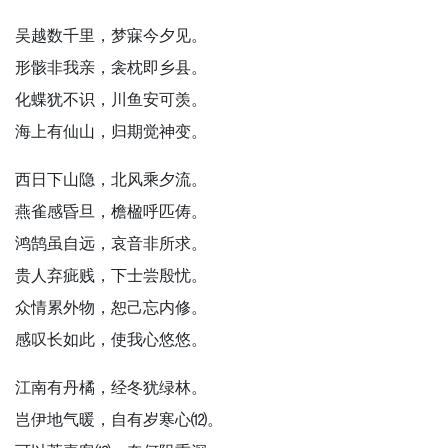
吴越数千里，梦寐今夕见。
形骸非我亲，衾枕即乡县。
化蝶犹不识，川鱼安可羡。
海上有仙山，归期觉神变。
西日下山隐，北风乘夕流。
燕雀感昏旦，檐楹呼匹俦。
鸿鹄虽自远，哀音非所求。
贵人弃疵贱，下士尝殷忧。
众情累外物，恕己忘内修。
感叹长如此，使我心悠悠。
江南有丹橘，经冬犹绿林。
岂伊地气暖，自有岁寒心⑿。