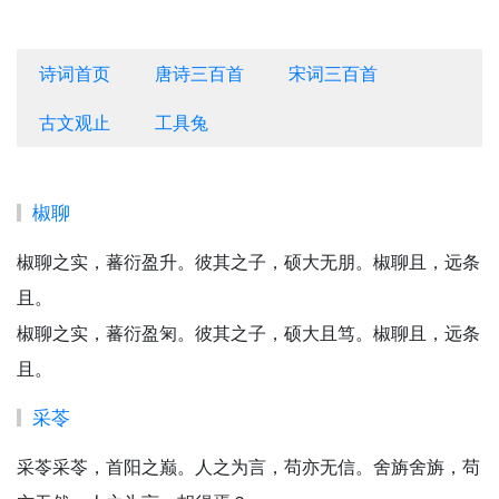
诗词首页
唐诗三百首
宋词三百首
古文观止
工具兔
椒聊
椒聊之实，蕃衍盈升。彼其之子，硕大无朋。椒聊且，远条
且。
椒聊之实，蕃衍盈匊。彼其之子，硕大且笃。椒聊且，远条
且。
采苓
采苓采苓，首阳之巅。人之为言，苟亦无信。舍旃舍旃，苟