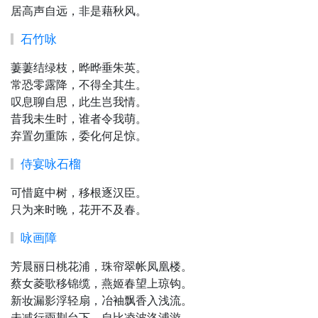
居高声自远，非是藉秋风。
石竹咏
萋萋结绿枝，晔晔垂朱英。
常恐零露降，不得全其生。
叹息聊自思，此生岂我情。
昔我未生时，谁者令我萌。
弃置勿重陈，委化何足惊。
侍宴咏石榴
可惜庭中树，移根逐汉臣。
只为来时晚，花开不及春。
咏画障
芳晨丽日桃花浦，珠帘翠帐凤凰楼。
蔡女菱歌移锦缆，燕姬春望上琼钩。
新妆漏影浮轻扇，冶袖飘香入浅流。
未减行雨荆台下，自比凌波洛浦游。