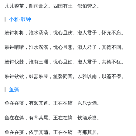
芃芃黍苗，阴雨膏之。四国有王，郇伯劳之。
小雅·鼓钟
鼓钟将将，淮水汤汤，忧心且伤。淑人君子，怀允不忘。
鼓钟喈喈，淮水湝湝，忧心且悲。淑人君子，其德不回。
鼓钟伐鼛，淮有三洲，忧心且妯。淑人君子，其德不犹。
鼓钟钦钦，鼓瑟鼓琴，笙磬同音。以雅以南，以籥不僭。
鱼藻
鱼在在藻，有颁其首。王在在镐，岂乐饮酒。
鱼在在藻，有莘其尾。王在在镐，饮酒乐岂。
鱼在在藻，依于其蒲。王在在镐，有那其居。