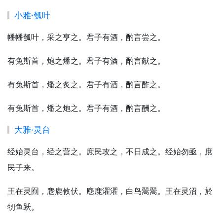
小雅·瓠叶
幡幡瓠叶，采之亨之。君子有酒，酌言尝之。
有兔斯首，炮之燔之。君子有酒，酌言献之。
有兔斯首，燔之炙之。君子有酒，酌言酢之。
有兔斯首，燔之炮之。君子有酒，酌言酬之。
大雅·灵台
经始灵台，经之营之。庶民攻之，不日成之。经始勿亟，庶
民子来。
王在灵囿，麀鹿攸伏。麀鹿濯濯，白鸟翯翯。王在灵沼，於
牣鱼跃。