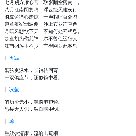
七月朔方雁心苦，联影翻空落南土。
八月江南阴复晴，浮云绕天难夜行。
羽翼劳痛心虚惊，一声相呼百处鸣。
楚童夜宿烟波侧，沙上布罗连草色。
月暗风悲欲下天，不知何处容栖息。
楚童胡为伤我神，尔不曾任远行人。
江南羽族本不少，宁得网罗此客鸟。
咏舞
繁弦奏渌水，长袖转回鸾。
一双俱应节，还似镜中看。
咏萤
的历流光小，飘飖弱翅轻。
恐畏无人识，独自暗中明。
蝉
垂緌饮清露，流响出疏桐。