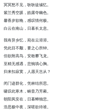
冥冥愁不见，耿耿徒缄忆。
紫兰秀空蹊，皓露夺幽色。
馨香岁欲晚，感叹情何极。
白云在南山，日暮长太息。
我有异乡忆，宛在云溶溶。
凭此目不觏，要之心所钟。
但欲附高鸟，安敢攀飞龙。
至精无感遇，悲惋填心胸。
归来扣寂寞，人愿天岂从？
闭门迹群化，凭林结所思。
啸叹此寒木，畴昔乃芳蕤。
朝阳凤安在，日暮蝉独悲。
浩思极中夜，深嗟欲待谁。