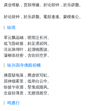
虡业维枞，贲鼓维镛。於论鼓钟，於乐辟廱。
於论鼓钟，於乐辟廱。鼍鼓逢逢。蒙瞍奏公。
咏雨
罩云飘远岫，喷雨泛长河。
低飞昏岭腹，斜足洒岩阿。
泫丛珠缔叶，起溜镜图波。
濛柳添丝密，含吹织空罗。
咏兴国寺佛殿前幡
拂霞疑电落，腾虚状写虹。
屈伸烟雾里，低举白云中。
纷披乍依迥，掣曳或随风。
念兹轻薄质，无翅强摇空。
鸣雁行