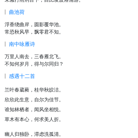
曲池荷
浮香绕曲岸，圆影覆华池。
常恐秋风早，飘零君不知。
南中咏雁诗
万里人南去，三春雁北飞。
不知何岁月，得与尔同归？
感遇十二首
兰叶春葳蕤，桂华秋皎洁。
欣欣此生意，自尔为佳节。
谁知林栖者，闻风坐相悦。
草木有本心，何求美人折。
幽人归独卧，滞虑洗孤清。