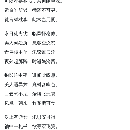
可以荐嘉客⒀，奈何阻重深。
运命唯所遇，循环不可寻。
徒言树桃李，此木岂无阴。
永日徒离忧，临风怀蹇修。
美人何处所，孤客空悠悠。
青鸟跂不至，朱鳖谁云浮。
夜分起踯躅，时逝曷淹留。
抱影吟中夜，谁闻此叹息。
美人适异方，庭树含幽色。
白云愁不见，沧海飞无翼。
凤凰一朝来，竹花斯可食。
汉上有游女，求思安可得。
袖中一札书，欲寄双飞翼。