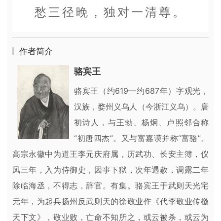
愁三径晚，独对一清尊。
作者简介
骆宾王
骆宾王（约619—约687年）字观光，
汉族，婺州义乌人（今浙江义乌）。唐
初诗人，与王勃、杨炯、卢照邻合称
“初唐四杰”。又与富嘉谟并称“富骆”。
高宗永徽中为道王李元庆府属，历武功、长安主簿，仪
凤三年，入为侍御史，因事下狱，次年遇赦，调露二年
除临海丞，不得志，辞官。有集。骆宾王于武则天光宅
元年，为起兵扬州反武则天的徐敬业作《代李敬业传檄
天下文》，敬业败，亡命不知所之，或云被杀，或云为