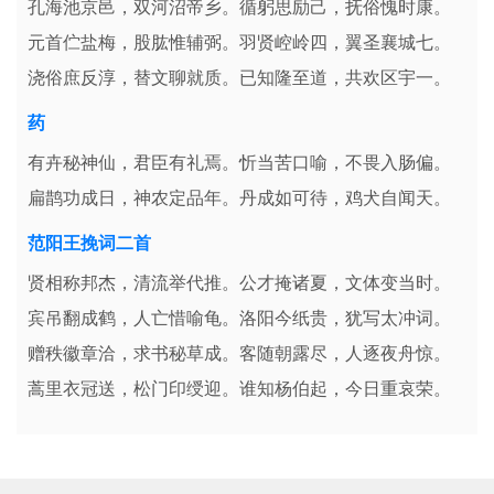
孔海池京邑，双河沼帝乡。循躬思励己，抚俗愧时康。
元首伫盐梅，股肱惟辅弼。羽贤崆岭四，翼圣襄城七。
浇俗庶反淳，替文聊就质。已知隆至道，共欢区宇一。
药
有卉秘神仙，君臣有礼焉。忻当苦口喻，不畏入肠偏。
扁鹊功成日，神农定品年。丹成如可待，鸡犬自闻天。
范阳王挽词二首
贤相称邦杰，清流举代推。公才掩诸夏，文体变当时。
宾吊翻成鹤，人亡惜喻龟。洛阳今纸贵，犹写太冲词。
赠秩徽章洽，求书秘草成。客随朝露尽，人逐夜舟惊。
蒿里衣冠送，松门印绶迎。谁知杨伯起，今日重哀荣。