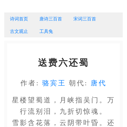
诗词首页
唐诗三百首
宋词三百首
古文观止
工具兔
送费六还蜀
作者:
骆宾王
朝代:
唐代
星楼望蜀道，月峡指吴门。万
行流别泪，九折切惊魂。
雪影含花落，云阴带叶昏。还