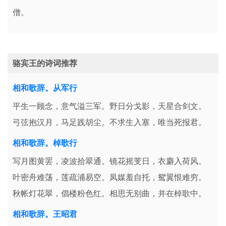
僧。
骆宾王的诗词推荐
相和歌辞。从军行
平生一顾念，意气溢三军。野日分戈影，天星合剑文。
弓弦抱汉月，马足践胡尘。不求生入塞，唯当死报君。
相和歌辞。棹歌行
写月图黄罢，凌波拾翠通。镜花摇芰日，衣麝入荷风。
叶密舟难荡，莲疏浦易空。凤媒羞自托，鸳翼恨难穷。
秋帐灯花翠，倡楼粉色红。相思无别曲，并在棹歌中。
相和歌辞。王昭君