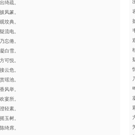
出绮疏。
披凤篆。
观坟典。
疑流电。
乃忘倦。
凝白雪。
方可悦。
接云危。
赏瑶池。
香风举。
欢宴所。
澄轻素。
摇玉树。
陈绮席。