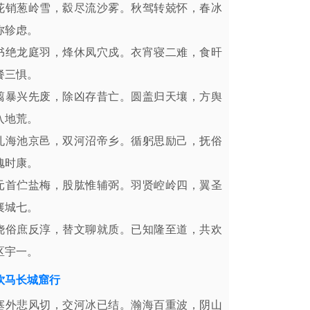
花销葱岭雪，縠尽流沙雾。秋驾转兢怀，春冰
弥轸虑。
书绝龙庭羽，烽休凤穴戍。衣宵寝二难，食旰
餐三惧。
翦暴兴先废，除凶存昔亡。圆盖归天壤，方舆
入地荒。
孔海池京邑，双河沼帝乡。循躬思励己，抚俗
愧时康。
元首伫盐梅，股肱惟辅弼。羽贤崆岭四，翼圣
襄城七。
浇俗庶反淳，替文聊就质。已知隆至道，共欢
区宇一。
饮马长城窟行
塞外悲风切，交河冰已结。瀚海百重波，阴山