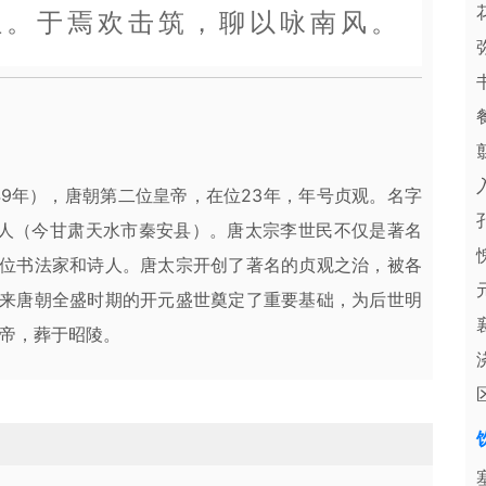
红。于焉欢击筑，聊以咏南风。
49年），唐朝第二位皇帝，在位23年，年号贞观。名字
纪人（今甘肃天水市秦安县）。唐太宗李世民不仅是著名
位书法家和诗人。唐太宗开创了著名的贞观之治，被各
来唐朝全盛时期的开元盛世奠定了重要基础，为后世明
帝，葬于昭陵。