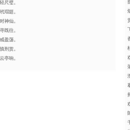
轻尺璧。
玳瑁筵。
对神仙。
寻既往。
戒盈荡。
慎刑赏。
云亭响。