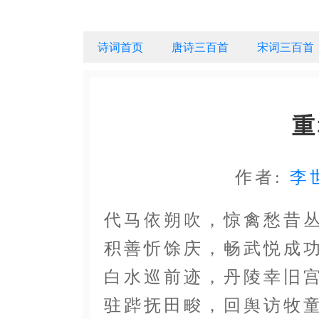
诗词首页
唐诗三百首
宋词三百首
重
作者:
李
代马依朔吹，惊禽愁昔
积善忻馀庆，畅武悦成
白水巡前迹，丹陵幸旧
驻跸抚田畯，回舆访牧