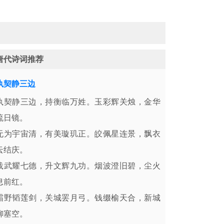
唐代诗词推荐
执契静三边
执契静三边，持衡临万姓。玉彩辉关烛，金华
流日镜。
无为宇宙清，有美璇玑正。皎佩星连景，飘衣
云结庆。
戢武耀七德，升文辉九功。烟波澄旧碧，尘火
息前红。
霜野韬莲剑，关城罢月弓。钱缀榆天合，新城
柳塞空。