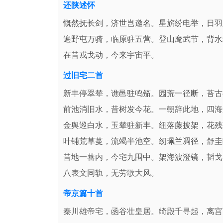
还陕述怀
慨然抚长剑，济世岂邀名。星旂纷电举，日羽
遍野屯万骑，临原驻五营。登山麾武节，背水
在昔戎戈动，今来宇宙平。
过旧宅二首
新丰停翠辇，谯邑驻鸣笳。园荒一径断，苔古
前池消旧水，昔树发今花。一朝辞此地，四海
金舆巡白水，玉辇驻新丰。纽落藤披架，花残
叶铺荒草蔓，流竭半池空。纫珮兰凋径，舒圭
昔地一蕃内，今宅九围中。架海波澄镜，韬戈
八表文同轨，无劳歌大风。
帝京篇十首
秦川雄帝宅，函谷壮皇居。绮殿千寻起，离宫