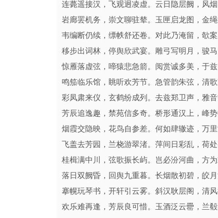
连薨遥接汉，飞观迥凌虚。云日隐层阙，风烟
岩廊罢机务，崇文聊驻辇。玉匣启龙图，金绳
韦编断仍续，缥帙舒还卷。对此乃淹留，欹案
移步出词林，停舆欣武宴。雕弓写明月，骏马
惊雁落虚弦，啼猿悲急箭。阅赏诚多美，于兹
鸣笳临乐馆，眺听欢芳节。急管韵朱弦，清歌
彩凤肃来仪，玄鹤纷成列。去兹郑卫声，雅音
芳辰追逸趣，禁苑信多奇。桥形通汉上，峰势
烟霞交隐映，花鸟自参差。何如肆辙迹，万里
飞盖去芳园，兰桡游翠渚。萍间日彩乱，荷处
桂楫满中川，弦歌振长屿。岂必汾河曲，方为
落日双阙昏，回舆九重暮。长烟散初碧，皎月
搴幌玩琴书，开轩引云雾。斜汉耿层阁，清风
欢乐难再逢，芳辰良可惜。玉酒泛云罍，兰殽