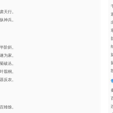
肃天行。
纵神兵。
半阶斜。
遂为家。
菊破丛。
叶翦桐。
器反农。
百雉馀。