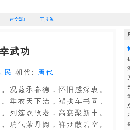
古文观止
工具兔
幸武功
世民
朝代:
唐代
丛。况兹承眷德，怀旧感深衷。
功。垂衣天下治，端拱车书同。
宫。列筵欢故老，高宴聚新丰。
童。瑞气萦丹阙，祥烟散碧空。