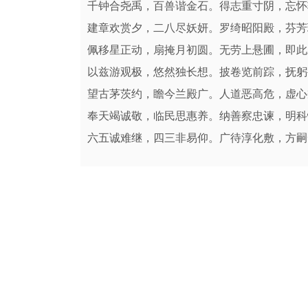
千钟合尧禹，百兽谐金石。得志重寸阴，忘怀
建章欢赏夕，二八尽妖妍。罗绮昭阳殿，芬芳
佩移星正动，扇掩月初圆。无劳上悬圃，即此
以兹游观极，悠然独长想。披卷览前踪，抚躬
望古茅茨约，瞻今兰殿广。人道恶高危，虚心
奉天竭诚敬，临民思惠养。纳善察忠谏，明科
六五诚难继，四三非易仰。广待淳化敷，方嗣