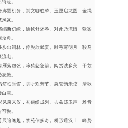
出绮疏。
岩廊罢机务，崇文聊驻辇。玉匣启龙图，金绳
披凤篆。
韦编断仍续，缥帙舒还卷。对此乃淹留，欹案
观坟典。
移步出词林，停舆欣武宴。雕弓写明月，骏马
疑流电。
惊雁落虚弦，啼猿悲急箭。阅赏诚多美，于兹
乃忘倦。
鸣笳临乐馆，眺听欢芳节。急管韵朱弦，清歌
凝白雪。
彩凤肃来仪，玄鹤纷成列。去兹郑卫声，雅音
方可悦。
芳辰追逸趣，禁苑信多奇。桥形通汉上，峰势