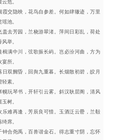
接云危。
烟霞交隐映，花鸟自参差。何如肆辙迹，万里
赏瑶池。
飞盖去芳园，兰桡游翠渚。萍间日彩乱，荷处
香风举。
桂楫满中川，弦歌振长屿。岂必汾河曲，方为
欢宴所。
落日双阙昏，回舆九重暮。长烟散初碧，皎月
澄轻素。
搴幌玩琴书，开轩引云雾。斜汉耿层阁，清风
摇玉树。
欢乐难再逢，芳辰良可惜。玉酒泛云罍，兰殽
陈绮席。
千钟合尧禹，百兽谐金石。得志重寸阴，忘怀