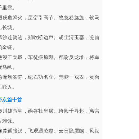
千里雪。
迥戍危烽火，层峦引高节。悠悠卷旆旌，饮马
出长城。
寒沙连骑迹，朔吹断边声。胡尘清玉塞，羌笛
韵金钲。
绝漠干戈戢，车徒振原隰。都尉反龙堆，将军
旋马邑。
扬麾氛雾静，纪石功名立。荒裔一戎衣，灵台
凯歌入。
帝京篇十首
秦川雄帝宅，函谷壮皇居。绮殿千寻起，离宫
百雉馀。
连薨遥接汉，飞观迥凌虚。云日隐层阙，风烟