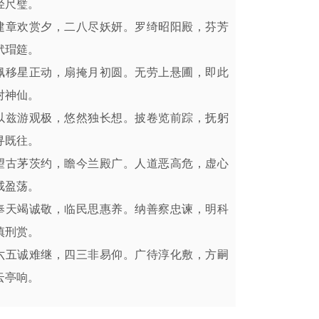
轻尺璧。
建章欢赏夕，二八尽妖妍。罗绮昭阳殿，芬芳
玳瑁筵。
佩移星正动，扇掩月初圆。无劳上悬圃，即此
对神仙。
以兹游观极，悠然独长想。披卷览前踪，抚躬
寻既往。
望古茅茨约，瞻今兰殿广。人道恶高危，虚心
戒盈荡。
奉天竭诚敬，临民思惠养。纳善察忠谏，明科
慎刑赏。
六五诚难继，四三非易仰。广待淳化敷，方嗣
云亭响。