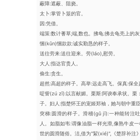
蔽障:遮蔽、阻挠。
太卜:掌管卜筮的官。
因:凭借。
端策:数计蓍草;端,数也。拂龟:拂去龟壳上的
悃(kǔn)悃款款:诚实勤恳的样子。
送往劳来:送往迎来。劳(láo),慰劳。
大人:指达官贵人。
偷生:贪生。
超然:高超的样子。高举:远走高飞。保真:保
哫訾(zú zī):以言献媚。栗斯:阿谀奉承状
子。妇人:指楚怀王的宠姬郑袖，她与朝中重
突梯:圆滑的样子。滑稽(gǔ jī):一种能
人。如脂如韦:谓像油脂一样光滑,像熟牛皮一
世的圆滑随俗。洁,借为"絜(xié)",《楚辞补