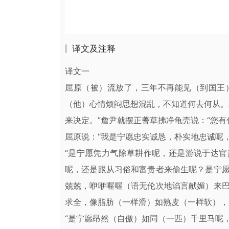
译文及注释
译文一
屈原（被）流放了，三年不再能见（到国王
（他）心情烦闷思想混乱，不知道何去何从。
来决定。”詹尹就摆正蓍草拂净龟壳说：“您有
屈原说：“我是宁愿忠实诚恳，朴实地忠诚呢
“是宁愿凭力气除草耕作呢，还是游说于达
呢，还是跟从习俗和富贵者来偷生呢？是宁
兢兢，咿咿喔喔（语无伦次地谄言献媚）来
求全，像脂肪（一样滑）如熟皮（一样软），
“是宁愿昂然（自傲）如同（一匹）千里马呢