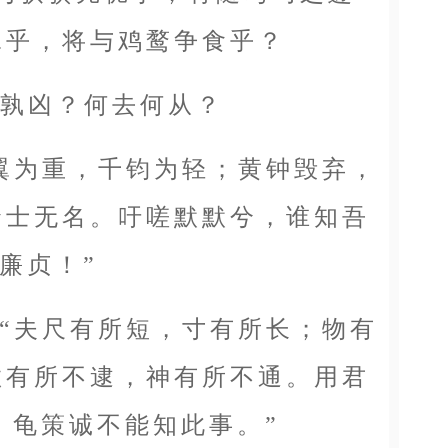
翼乎，将与鸡鹜争食乎？
孰凶？何去何从？
为重，千钧为轻；黄钟毁弃，
贤士无名。吁嗟默默兮，谁知吾
廉贞！”
夫尺有所短，寸有所长；物有
数有所不逮，神有所不通。用君
。龟策诚不能知此事。”