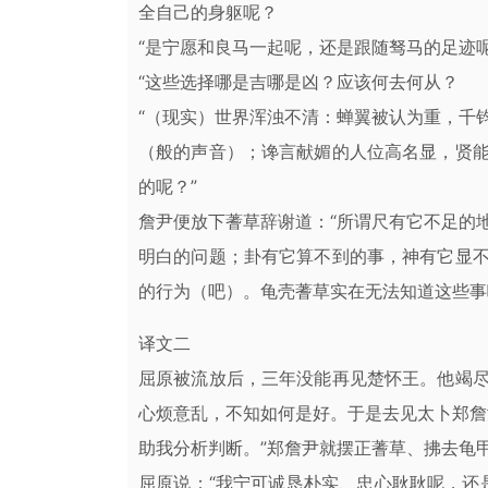
全自己的身躯呢？
“是宁愿和良马一起呢，还是跟随驽马的足迹
“这些选择哪是吉哪是凶？应该何去何从？
“（现实）世界浑浊不清：蝉翼被认为重，千
（般的声音）；谗言献媚的人位高名显，贤
的呢？”
詹尹便放下蓍草辞谢道：“所谓尺有它不足的
明白的问题；卦有它算不到的事，神有它显
的行为（吧）。龟壳蓍草实在无法知道这些事
译文二
屈原被流放后，三年没能再见楚怀王。他竭
心烦意乱，不知如何是好。于是去见太卜郑詹
助我分析判断。”郑詹尹就摆正蓍草、拂去龟甲
屈原说：“我宁可诚恳朴实、忠心耿耿呢，还