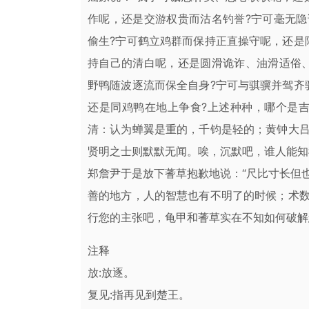
作呢，还是交游权贵而沽名钓誉?宁可毫无
偷生?宁可鹤立鸡群而保持正直操守呢，还是
持自己的清白呢，还是圆滑诡诈、油滑适俗
野鸭随波逐流而保全自身?宁可与骐骥并驾齐
还是同鸡鸭在地上争食?上述种种，哪个是
清：认为蝉翼是重的，千钧是轻的；黄钟大
贤明之士则默默无闻。唉，沉默吧，谁人能知我
郑詹尹于是放下蓍草抱歉地说：“尺比寸长但
善的地方，人的智慧也有不明了的时候；术
行您的主张吧，龟甲和蓍草实在不知如何破解您
注释
放:放逐。
复见:指再见到楚王。