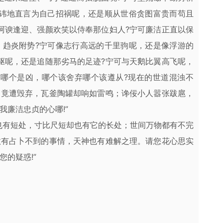
隐讳地直言为自己招祸呢，还是顺从世俗贪图富贵而苟且
阿谀逢迎、强颜欢笑以侍奉那位妇人?宁可廉洁正直以保
、趋炎附势?宁可像志行高远的千里驹呢，还是像浮游的
驱呢，还是追随那劣马的足迹?宁可与天鹅比翼高飞呢，
吉哪个是凶，哪个该舍弃哪个该遵从?现在的世道混浊不
吕竟遭毁弃，瓦釜陶罐却响如雷鸣；谗佞小人嚣张跋扈，
廉洁忠贞的心哪!”
也有短处，寸比尺短却也有它的长处；世间万物都有不完
数有占卜不到的事情，天神也有难解之理。请您花心思实
的疑惑!”