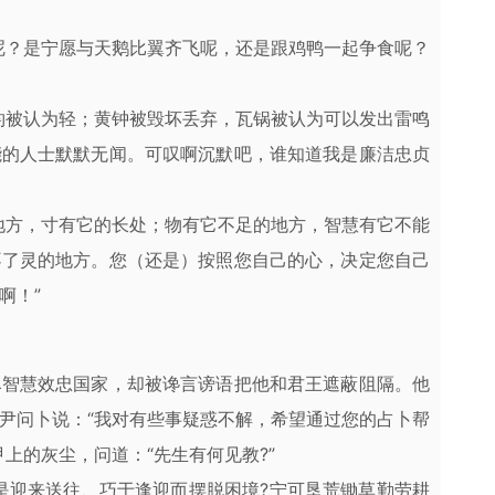
呢？是宁愿与天鹅比翼齐飞呢，还是跟鸡鸭一起争食呢？
钧被认为轻；黄钟被毁坏丢弃，瓦锅被认为可以发出雷鸣
能的人士默默无闻。可叹啊沉默吧，谁知道我是廉洁忠贞
地方，寸有它的长处；物有它不足的地方，智慧有它不能
不了灵的地方。您（还是）按照您自己的心，决定您自己
啊！”
尽智慧效忠国家，却被谗言谤语把他和君王遮蔽阻隔。他
尹问卜说：“我对有些事疑惑不解，希望通过您的占卜帮
上的灰尘，问道：“先生有何见教?”
是迎来送往、巧于逢迎而摆脱困境?宁可垦荒锄草勤劳耕