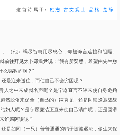
这首诗属于:
励志
古文观止
品格
楚辞
）。（他）竭尽智慧用尽忠心，却被谗言遮挡和阻隔。
就前往拜见太卜郑詹尹说：“我有所疑惑，希望由先生您
什么赐教的啊？”
，还是迎来送往，而使自己不会穷困呢？
官贵人之中来成就名声呢？是宁愿直言不讳来使自身危殆
愿超然脱俗来保全（自己的）纯真呢，还是阿谀逢迎战战
巴结妇人呢？是宁愿廉洁正直来使自己清白呢，还是圆滑
来谄媚阿谀呢？
，还是如同（一只）普普通通的鸭子随波逐流，偷生来保