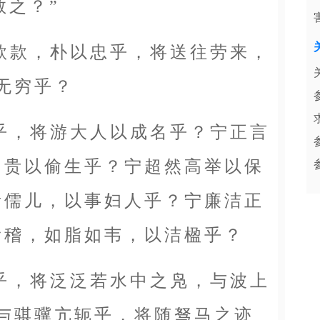
教之？”
款，朴以忠乎，将送往劳来，
无穷乎？
，将游大人以成名乎？宁正言
富贵以偷生乎？宁超然高举以保
咿儒儿，以事妇人乎？宁廉洁正
滑稽，如脂如韦，以洁楹乎？
，将泛泛若水中之凫，与波上
与骐骥亢轭乎，将随驽马之迹