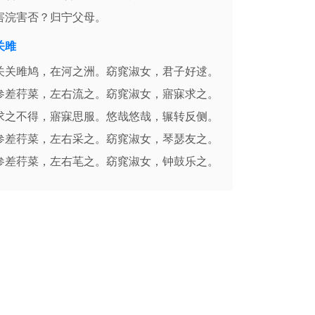
害浣害否？归宁父母。
关雎
关关雎鸠，在河之洲。窈窕淑女，君子好逑。
参差荇菜，左右流之。窈窕淑女，寤寐求之。
求之不得，寤寐思服。悠哉悠哉，辗转反侧。
参差荇菜，左右采之。窈窕淑女，琴瑟友之。
参差荇菜，左右芼之。窈窕淑女，钟鼓乐之。