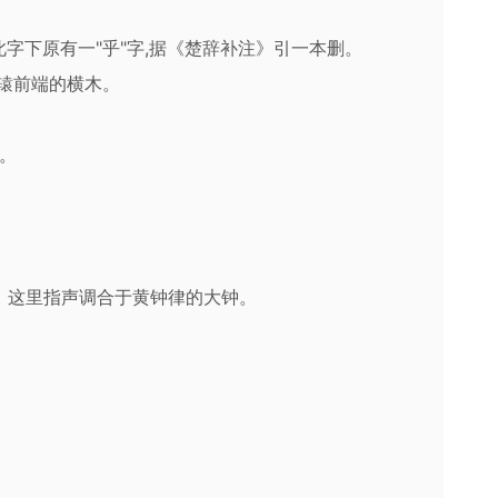
。此字下原有一"乎"字,据《楚辞补注》引一本删。
轭,车辕前端的横木。
ì。
调。这里指声调合于黄钟律的大钟。