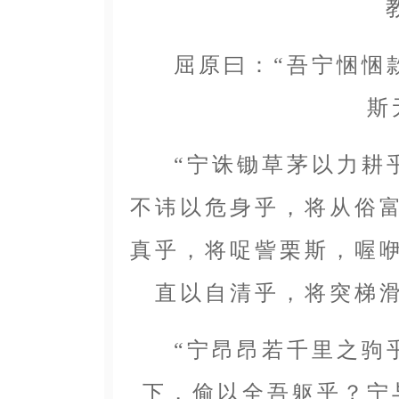
屈原曰：“吾宁悃悃款
斯
“宁诛锄草茅以力耕乎
不讳以危身乎，将从俗
真乎，将哫訾栗斯，喔
直以自清乎，将突梯
“宁昂昂若千里之驹乎
下，偷以全吾躯乎？宁