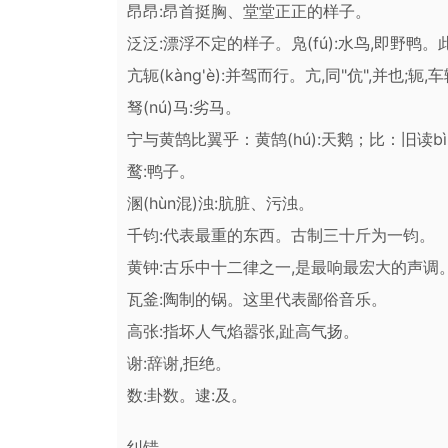
昂昂:昂首挺胸、堂堂正正的样子。
泛泛:漂浮不定的样子。凫(fú):水鸟,即野鸭
亢轭(kàng'è):并驾而行。亢,同"伉",并也;
驽(nú)马:劣马。
宁与黄鹄比翼乎：黄鹄(hú):天鹅；比：旧读b
鹜:鸭子。
溷(hùn混)浊:肮脏、污浊。
千钧:代表最重的东西。古制三十斤为一钧。
黄钟:古乐中十二律之一,是最响最宏大的声
瓦釜:陶制的锅。这里代表鄙俗音乐。
高张:指坏人气焰嚣张,趾高气扬。
谢:辞谢,拒绝。
数:卦数。逮:及。
纠错