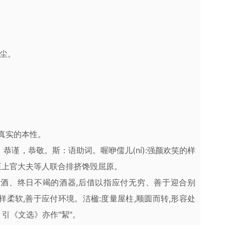
灰尘。
全真实的本性。
。栗：恭谨，恭敬。斯：语助词。喔咿儒儿(ní):强颜欢笑的样
臣上官大夫等人联合排挤馋毁屈原。
转注吐酒、终日不竭的酒器,后借以指应付无穷、善于迎合别
样柔软,善于应付环境。洁楹:度量屋柱,顺圆而转,形容处
注》引《文选》亦作"絜"。