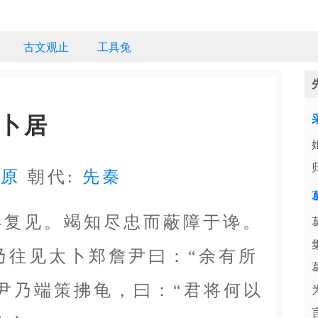
古文观止
工具兔
卜居
屈原
朝代:
先秦
复见。竭知尽忠而蔽障于谗。
乃往见太卜郑詹尹曰：“余有所
尹乃端策拂龟，曰：“君将何以