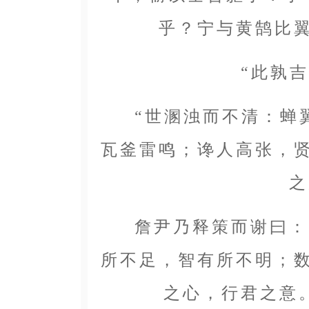
乎？宁与黄鹄比
“此孰吉
“世溷浊而不清：蝉翼
瓦釜雷鸣；谗人高张，
之
詹尹乃释策而谢曰：“
所不足，智有所不明；
之心，行君之意