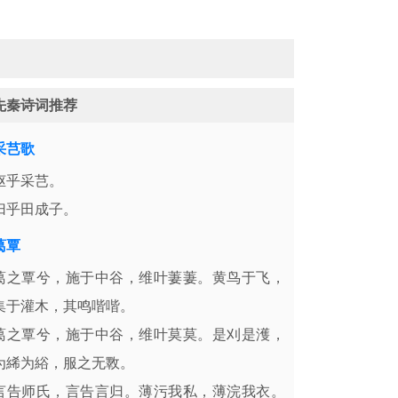
先秦诗词推荐
采芑歌
妪乎采芑。
归乎田成子。
葛覃
葛之覃兮，施于中谷，维叶萋萋。黄鸟于飞，
集于灌木，其鸣喈喈。
葛之覃兮，施于中谷，维叶莫莫。是刈是濩，
为絺为綌，服之无斁。
言告师氏，言告言归。薄污我私，薄浣我衣。