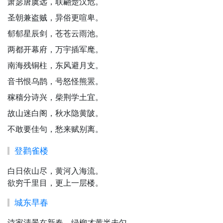
萧瑟唐虞远，联翩楚汉危。
圣朝兼盗贼，异俗更喧卑。
郁郁星辰剑，苍苍云雨池。
两都开幕府，万宇插军麾。
南海残铜柱，东风避月支。
音书恨乌鹊，号怒怪熊罴。
稼穑分诗兴，柴荆学土宜。
故山迷白阁，秋水隐黄陂。
不敢要佳句，愁来赋别离。
登鹳雀楼
白日依山尽，黄河入海流。
欲穷千里目，更上一层楼。
城东早春
诗家清景在新春，绿柳才黄半未匀。