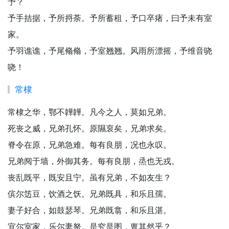
予？
予手拮据，予所捋荼。予所蓄租，予口卒瘏，曰予未有室
家。
予羽谯谯，予尾翛翛，予室翘翘。风雨所漂摇，予维音哓
哓！
常棣
常棣之华，鄂不韡韡。凡今之人，莫如兄弟。
死丧之威，兄弟孔怀。原隰裒矣，兄弟求矣。
脊令在原，兄弟急难。每有良朋，况也永叹。
兄弟阋于墙，外御其务。每有良朋，烝也无戎。
丧乱既平，既安且宁。虽有兄弟，不如友生？
傧尔笾豆，饮酒之饫。兄弟既具，和乐且孺。
妻子好合，如鼓瑟琴。兄弟既翕，和乐且湛。
宜尔室家，乐尔妻帑。是究是图，亶其然乎？