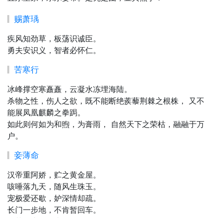
赐萧瑀
疾风知劲草，板荡识诚臣。
勇夫安识义，智者必怀仁。
苦寒行
冰峰撑空寒矗矗，云凝水冻埋海陆。
杀物之性，伤人之欲，既不能断绝蒺藜荆棘之根株， 又不
能展凤凰麒麟之拳跼。
如此则何如为和煦，为膏雨， 自然天下之荣枯，融融于万
户。
妾薄命
汉帝重阿娇，贮之黄金屋。
咳唾落九天，随风生珠玉。
宠极爱还歇，妒深情却疏。
长门一步地，不肯暂回车。