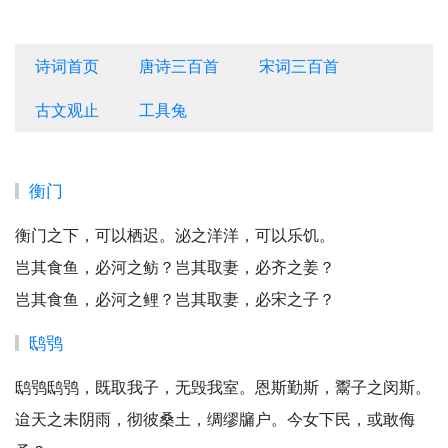
诗词首页
唐诗三百首
宋词三百首
古文观止
工具兔
衡门
衡门之下，可以栖迟。泌之洋洋，可以乐饥。
岂其食鱼，必河之鲂？岂其取妻，必齐之姜？
岂其食鱼，必河之鲤？岂其取妻，必宋之子？
鸱鸮
鸱鸮鸱鸮，既取我子，无毁我室。恩斯勤斯，鬻子之闵斯。
迨天之未阴雨，彻彼桑土，绸缪牖户。今女下民，或敢侮