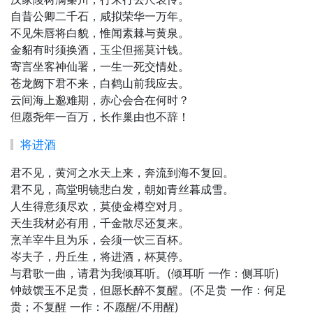
自昔公卿二千石，咸拟荣华一万年。
不见朱唇将白貌，惟闻素棘与黄泉。
金貂有时须换酒，玉尘但摇莫计钱。
寄言坐客神仙署，一生一死交情处。
苍龙阙下君不来，白鹤山前我应去。
云间海上邈难期，赤心会合在何时？
但愿尧年一百万，长作巢由也不辞！
将进酒
君不见，黄河之水天上来，奔流到海不复回。
君不见，高堂明镜悲白发，朝如青丝暮成雪。
人生得意须尽欢，莫使金樽空对月。
天生我材必有用，千金散尽还复来。
烹羊宰牛且为乐，会须一饮三百杯。
岑夫子，丹丘生，将进酒，杯莫停。
与君歌一曲，请君为我倾耳听。(倾耳听 一作：侧耳听)
钟鼓馔玉不足贵，但愿长醉不复醒。(不足贵 一作：何足
贵；不复醒 一作：不愿醒/不用醒)