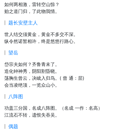
如何两相激，雷转空山惊？
贻之道门归，了此物我情。
题长安壁主人
世人结交须黄金，黄金不多交不深。
纵令然诺暂相许，终是悠悠行路心。
望岳
岱宗夫如何？齐鲁青未了。
造化钟神秀，阴阳割昏晓。
荡胸生曾云，决眦入归鸟。( 曾 通：层)
会当凌绝顶，一览众山小。
八阵图
功盖三分国，名成八阵图。（名成 一作：名高）
江流石不转，遗恨失吞吴。
偶题