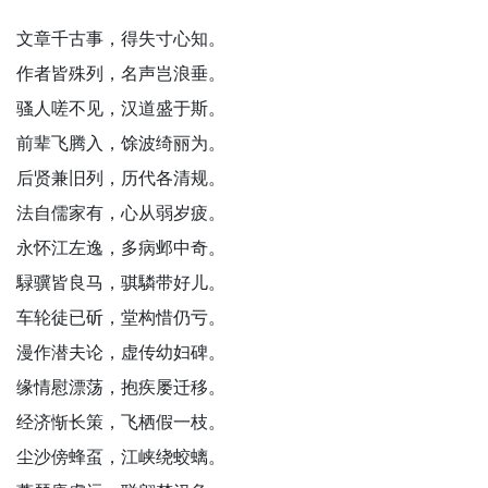
文章千古事，得失寸心知。
作者皆殊列，名声岂浪垂。
骚人嗟不见，汉道盛于斯。
前辈飞腾入，馀波绮丽为。
后贤兼旧列，历代各清规。
法自儒家有，心从弱岁疲。
永怀江左逸，多病邺中奇。
騄骥皆良马，骐驎带好儿。
车轮徒已斫，堂构惜仍亏。
漫作潜夫论，虚传幼妇碑。
缘情慰漂荡，抱疾屡迁移。
经济惭长策，飞栖假一枝。
尘沙傍蜂虿，江峡绕蛟螭。