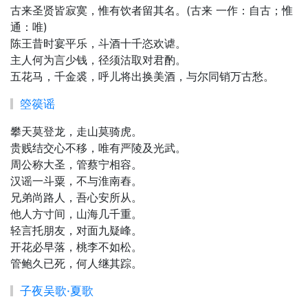
古来圣贤皆寂寞，惟有饮者留其名。(古来 一作：自古；惟
通：唯)
陈王昔时宴平乐，斗酒十千恣欢谑。
主人何为言少钱，径须沽取对君酌。
五花马，千金裘，呼儿将出换美酒，与尔同销万古愁。
箜篌谣
攀天莫登龙，走山莫骑虎。
贵贱结交心不移，唯有严陵及光武。
周公称大圣，管蔡宁相容。
汉谣一斗粟，不与淮南舂。
兄弟尚路人，吾心安所从。
他人方寸间，山海几千重。
轻言托朋友，对面九疑峰。
开花必早落，桃李不如松。
管鲍久已死，何人继其踪。
子夜吴歌·夏歌