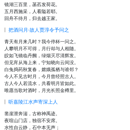
镜湖三百里，菡萏发荷花。
五月西施采，人看隘若耶。
回舟不待月，归去越王家。
把酒问月·故人贾淳令予问之
青天有月来几时？我今停杯一问之。
人攀明月不可得，月行却与人相随。
皎如飞镜临丹阙，绿烟灭尽清辉发。
但见宵从海上来，宁知晓向云间没。
白兔捣药秋复春，嫦娥孤栖与谁邻？
今人不见古时月，今月曾经照古人。
古人今人若流水，共看明月皆如此。
唯愿当歌对酒时，月光长照金樽里。
听嘉陵江水声寄深上人
凿崖泄奔湍，古称神禹迹。
夜喧山门店，独宿不安席。
水性自云静，石中本无声；