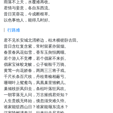
雨落不上天，水覆难再收。
君情与妾意，各自东西流。
昔日芙蓉花，今成断根草。
以色事他人，能得几时好。
行路难
君不见长安城北渭桥边，枯木横槎卧古田。
昔日含红复含紫，常时留雾亦留烟。
春景春风花似雪，香车玉舆恒阗咽。
若个游人不竞襻，若个倡家不来折。
倡家宝袜蛟龙帔，公子银鞍千万骑。
黄莺一向花娇春，两两三三将子戏。
千尺长条百尺枝，丹桂青榆相蔽亏。
珊瑚叶上鸳鸯鸟，凤凰巢里雏鹓儿。
巢倾枝折凤归去，条枯叶落狂风吹。
一朝零落无人问，万古摧残君炬知？
人生贵贱无终始，倏忽须臾难久恃。
谁家能驻西山日？谁家能堰东流水？
汉家陵树满秦川，行来行去尺哀怜。